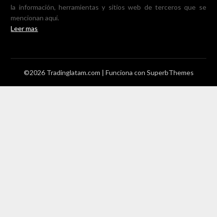
la información, herramientas y sitios web de terceros que se
mencionan aquí.
Leer mas
©2026 Tradinglatam.com
| Funciona con
SuperbThemes