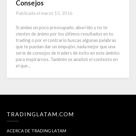
Consejos
Publicada el
marzo 13, 2016
Si andas un poco preocupado, aburrido y no te
sientes de ánimo por los últimos resultados en tu
trading o por el contrario buscas algunas palabras
que te puedan dar un empujón, nada mejor que una
serie de consejos de traders de éxito en este ámbito
para inspirarnos. También se analizó el contexto en
el que…
TRADINGLATAM.COM
ACERCA DE TRADING LATAM