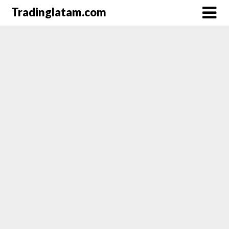
Saltar
Tradinglatam.com
al
contenido