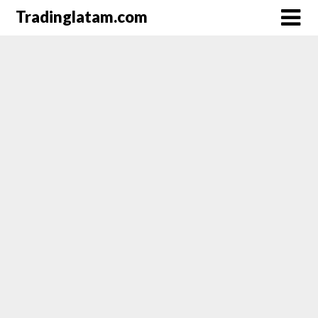
Saltar
Tradinglatam.com
al
contenido