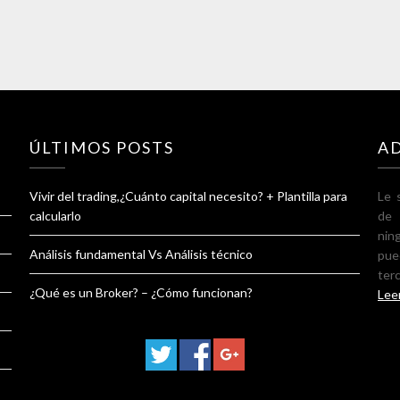
ÚLTIMOS POSTS
A
Vivir del trading,¿Cuánto capital necesito? + Plantilla para
Le 
calcularlo
de 
nin
Análisis fundamental Vs Análisis técnico
pue
ter
¿Qué es un Broker? – ¿Cómo funcionan?
Lee