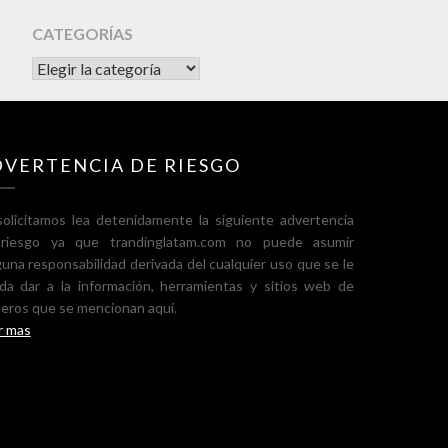
CATEGORÍAS
CATEGORÍAS
DVERTENCIA DE RIESGO
solicitamos lea detenidamente la siguiente advertencia
riesgo ya que trandinglatam.com no puede asumir
guna responsabilidad derivada del cualquier uso que se le
da dar a la información, herramientas y sitios web de
ceros que se mencionan aquí.
r mas