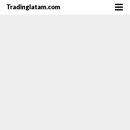
Saltar
Tradinglatam.com
al
contenido