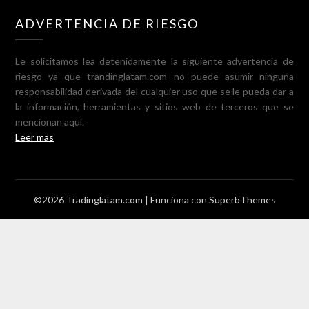
ADVERTENCIA DE RIESGO
Le solicitamos lea detenidamente la siguiente advertencia de
riesgo ya que trandinglatam.com no puede asumir ninguna
responsabilidad derivada del cualquier uso que se le pueda dar a
la información, herramientas y sitios web de terceros que se
mencionan aquí.
Leer mas
©2026 Tradinglatam.com
| Funciona con
SuperbThemes