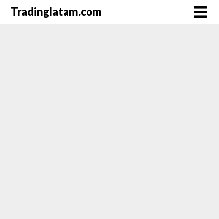
Saltar
Tradinglatam.com
al
contenido